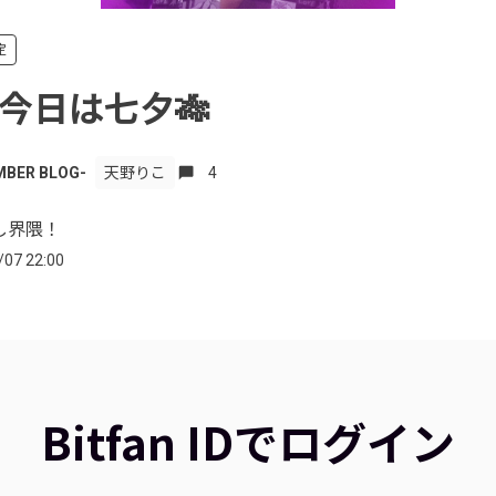
定
】今日は七夕🎋
ER BLOG-
天野りこ
4
し界隈！
/07 22:00
Bitfan IDでログイン